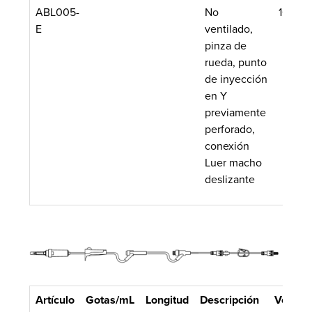
ABL005-
No
100/ca
E
ventilado,
pinza de
rueda, punto
de inyección
en Y
previamente
perforado,
conexión
Luer macho
deslizante
Artículo
Gotas/mL
Longitud
Descripción
Volum