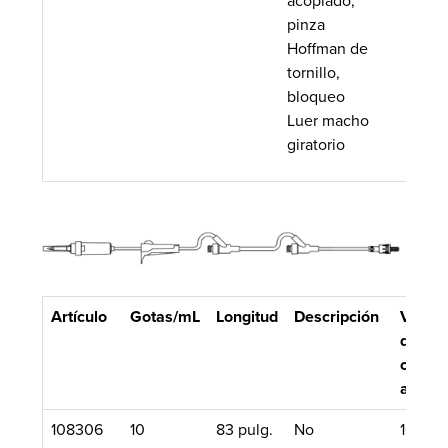
acoplado,
pinza
Hoffman de
tornillo,
bloqueo
Luer macho
giratorio
Artículo
Gotas/mL
Longitud
Descripción
Volum
de
cebad
aprox.
108306
10
83 pulg.
No
16 mL