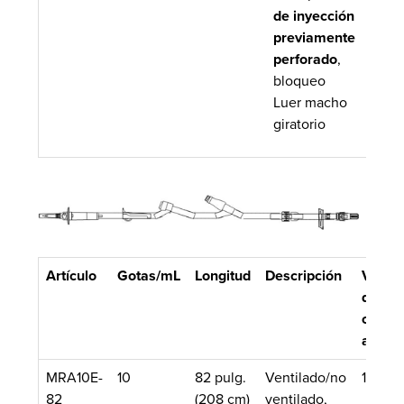
de inyección
previamente
perforado
,
bloqueo
Luer macho
giratorio
Artículo
Gotas/mL
Longitud
Descripción
Volum
de
cebad
aprox.
MRA10E-
10
82 pulg.
Ventilado/no
10.4 m
82
(208 cm)
ventilado,