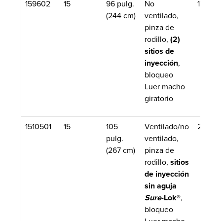
159602
15
96 pulg.
No
17.7 mL
(244 cm)
ventilado,
pinza de
rodillo,
(2)
sitios de
inyección
,
bloqueo
Luer macho
giratorio
1510501
15
105
Ventilado/no
20 mL
pulg.
ventilado,
(267 cm)
pinza de
rodillo,
sitios
de inyección
sin aguja
Sure
-Lok®
,
bloqueo