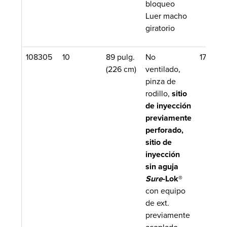
bloqueo
Luer macho
giratorio
108305
10
89 pulg.
No
17.5 mL
(226 cm)
ventilado,
pinza de
rodillo,
sitio
de inyección
previamente
perforado,
sitio de
inyección
sin aguja
Sure
-Lok®
con equipo
de ext.
previamente