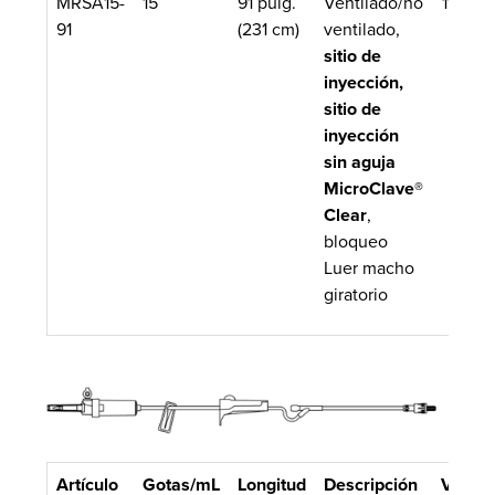
MRSA15-
15
91 pulg.
Ventilado/no
11.4 mL
91
(231 cm)
ventilado,
sitio de
inyección,
sitio de
inyección
sin aguja
MicroClave®
Clear
,
bloqueo
Luer macho
giratorio
Artículo
Gotas/mL
Longitud
Descripción
Volum