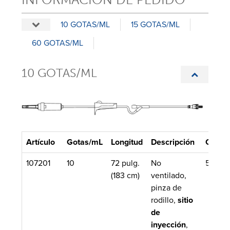
10 GOTAS/ML
15 GOTAS/ML
60 GOTAS/ML
10 GOTAS/ML
Artículo
Gotas/mL
Longitud
Descripción
Cant./
107201
10
72 pulg.
No
50/Caj
(183 cm)
ventilado,
pinza de
rodillo,
sitio
de
inyección
,