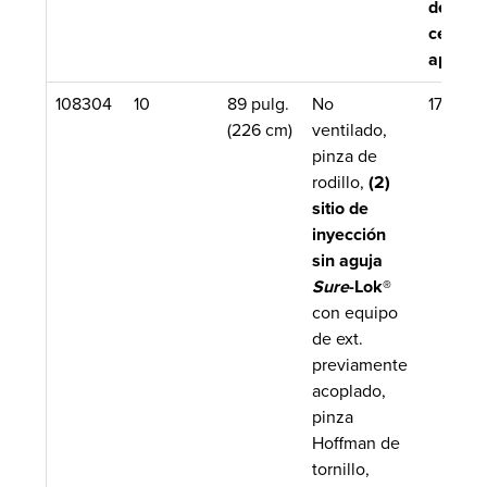
de
cebado
aprox.
108304
10
89 pulg.
No
17.5 mL
(226 cm)
ventilado,
pinza de
rodillo,
(2)
sitio de
inyección
sin aguja
Sure
-Lok®
con equipo
de ext.
previamente
acoplado,
pinza
Hoffman de
tornillo,