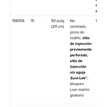
cebad
aprox.
158306
15
83 pulg.
No
16 mL
(211 cm)
ventilado,
pinza de
rodillo,
sitio
de inyección
previamente
perforado,
sitio de
inyección
sin aguja
Sure
-Lok®
,
bloqueo
Luer macho
giratorio