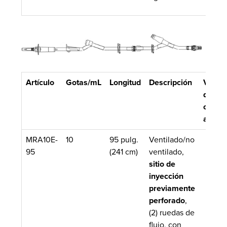
Artículo
Gotas/mL
Longitud
Descripción
Volum
de
cebad
aprox.
MRA10E-
10
95 pulg.
Ventilado/no
95
(241 cm)
ventilado,
sitio de
inyección
previamente
perforado
,
(2) ruedas de
flujo, con