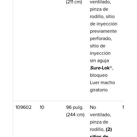
(211 cm)
ventilado,
pinza de
rodillo, sitio
de inyección
previamente
perforado,
sitio de
inyección
sin aguja
Sure
-Lok
®,
bloqueo
Luer macho
giratorio
109602
10
96 pulg.
No
17.5 m
(244 cm)
ventilado,
pinza de
rodillo,
(2)
sitios de