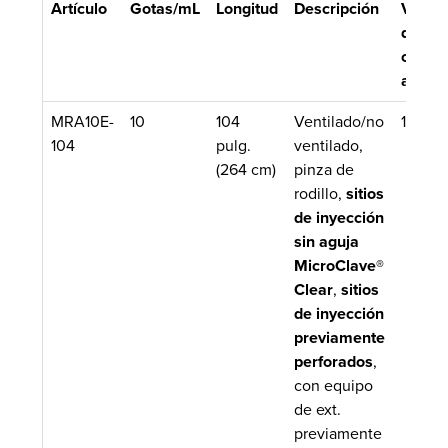
Artículo
Gotas/mL
Longitud
Descripción
Volum
de
cebad
aprox.
MRA10E-
10
104
Ventilado/no
13.4 m
104
pulg.
ventilado,
(264 cm)
pinza de
rodillo,
sitios
de inyección
sin aguja
MicroClave®
Clear
,
sitios
de inyección
previamente
perforados
,
con equipo
de ext.
previamente