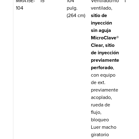
MRA15E-
15
104
Ventilado/no
13.11 m
104
pulg.
ventilado,
(264 cm)
sitio de
inyección
sin aguja
MicroClave®
Clear, sitio
de inyección
previamente
perforado
,
con equipo
de ext.
previamente
acoplado,
rueda de
flujo,
bloqueo
Luer macho
giratorio