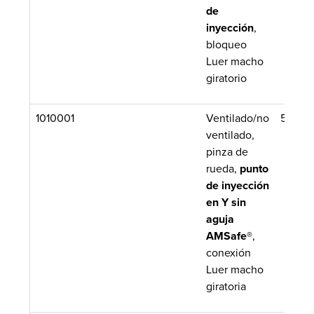
de
inyección
,
bloqueo
Luer macho
giratorio
1010001
Ventilado/no
50/caj
ventilado,
pinza de
rueda,
punto
de inyección
en Y sin
aguja
AMSafe®
,
conexión
Luer macho
giratoria