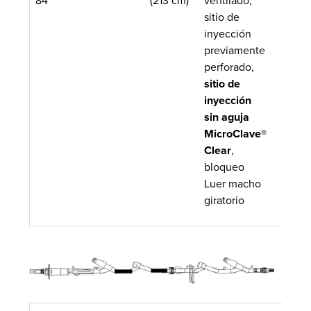
84
(213 cm)
ventilado,
sitio de
inyección
previamente
perforado,
sitio de
inyección
sin aguja
MicroClave®
Clear
,
bloqueo
Luer macho
giratorio