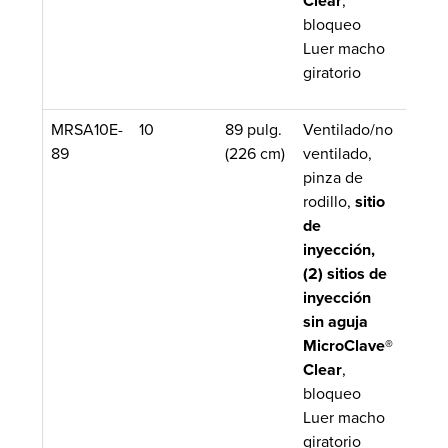
Clear
,
bloqueo
Luer macho
giratorio
MRSA10E-
10
89 pulg.
Ventilado/no
11.3 
89
(226 cm)
ventilado,
pinza de
rodillo,
sitio
de
inyección,
(2) sitios de
inyección
sin aguja
MicroClave®
Clear
,
bloqueo
Luer macho
giratorio