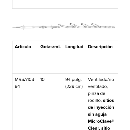
Artículo
Gotas/mL
Longitud
Descripción
Volu
de
ceba
aprox
MRSA103-
10
94 pulg.
Ventilado/no
17.5 
94
(239 cm)
ventilado,
pinza de
rodillo,
sitios
de inyección
sin aguja
MicroClave®
Clear, sitio