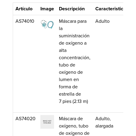
Artículo
Image
Descripción
Caracteristicas
C
AS74010
Máscara para
Adulto
5
la
suministración
de oxígeno a
alta
concentración,
tubo de
oxígeno de
lumen en
forma de
estrella de
7 pies (2.13 m)
AS74020
Máscara de
Adulto,
5
oxígeno, tubo
alargada
de oxígeno de