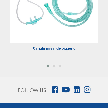
Cánula nasal de oxígeno
Má
FOLLOW
US: